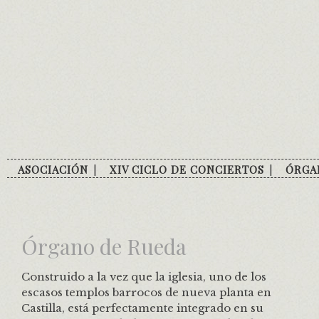
Skip
to
content
ASOCIACIÓN
XIV CICLO DE CONCIERTOS
ÓRGA
Órgano de Rueda
Construido a la vez que la iglesia, uno de los
escasos templos barrocos de nueva planta en
Castilla, está perfectamente integrado en su