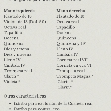
Mano izquierda
Mano derecha
Flautado de 13
Flautado de 13
Violón de 13 (Do1-Si1)
Octava real
Octava real
Tapadillo
Tapadillo
Docena
Docena
Quincena
Quincena
Quincena y 19ª
Diez y setena
Lleno IV
Diez y novena
Címbala IV
Lleno IV
Corneta real VII
Címbala IV
Corneta en eco VI
Trompeta real
Trompeta real
Clarín *
Trompeta Magna *
Violeta *
Clarín *
Clarín*
Otras características
Estribo para exclusión de la Corneta real.
Estribo para contra-eco.