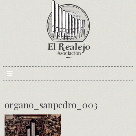
Skip
to
content
organo_sanpedro_003