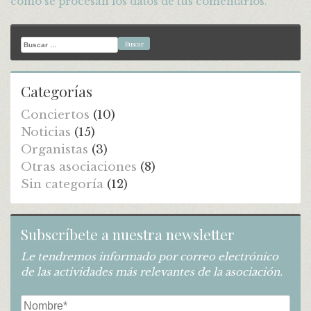
cómo se procesan los datos de tus comentarios.
Buscar:
Categorías
Conciertos
(10)
Noticias
(15)
Organistas
(3)
Otras asociaciones
(8)
Sin categoría
(12)
Subscríbete a nuestra newsletter
Le tendremos informado por correo electrónico
de las actividades más relevantes de la asociación.