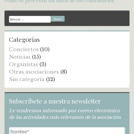
cómo se procesan los datos de tus comentarios.
Buscar:
Categorías
Conciertos
(10)
Noticias
(15)
Organistas
(3)
Otras asociaciones
(8)
Sin categoría
(12)
Subscríbete a nuestra newsletter
Le tendremos informado por correo electrónico
de las actividades más relevantes de la asociación.