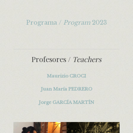
Programa /
Program
2023
Profesores /
Teachers
Maurizio CROCI
Juan María PEDRERO
Jorge GARCÍA MARTÍN