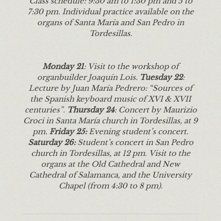
Class schedule: 9:30 am to 1:30 pm and 5 to
7:30 pm. Individual practice available on the
organs of Santa María and San Pedro in
Tordesillas.
Monday 21
: Visit to the workshop of
organbuilder Joaquín Lois.
Tuesday 22
:
Lecture by Juan María Pedrero: “Sources of
the Spanish keyboard music of XVI & XVII
centuries”
.
Thursday 24
: Concert by Maurizio
Croci in Santa María church in Tordesillas, at 9
pm.
Friday 25
:
Evening student’s concert.
Saturday 26:
Student’s concert in San Pedro
church in Tordesillas, at 12 pm
.
Visit to the
organs at the Old Cathedral and New
Cathedral of Salamanca, and the University
Chapel (from 4:30 to 8 pm)
.