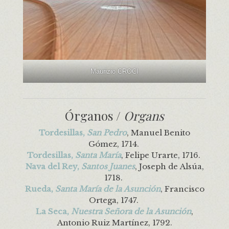
Maurizio CROCI
Órganos /
Organs
Tordesillas,
San Pedro
, Manuel Benito
Gómez, 1714.
Tordesillas,
Santa María
, Felipe Urarte, 1716.
Nava del Rey,
Santos Juanes
, Joseph de Alsúa,
1718.
Rueda,
Santa María de la Asunción
, Francisco
Ortega, 1747.
La Seca,
Nuestra Señora de la Asunción
,
Antonio Ruiz Martínez, 1792.