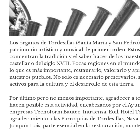
Los órganos de Tordesillas (Santa María y San Pedro)
patrimonio artístico y musical de primer orden. Esto
concentran la tradición y el saber hacer de los maes
castellano del siglo XVIII. Pocas regiones en el mun
lo que es más importante, restaurarlo, valorarlo y apreciarlo haciéndolo partícipe de la vi
nuestros pueblos. No solo es necesario preservarlos, 
activos para la cultura y el desarrollo de esta tierra.
Por último pero no menos importante, agradecer a to
hacen posible esta actividad, encabezados por el Ayun
empresas Tecnoform Bautec, Intraensa, Eoil, Hotel Tor
agradecimiento a las Parroquias de Tordesillas, Nava 
Joaquín Lois, parte esencial en la restauración, man