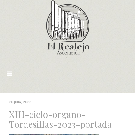
Skip
to
content
20 julio, 2023
XIII-ciclo-organo-
Tordesillas-2023-portada